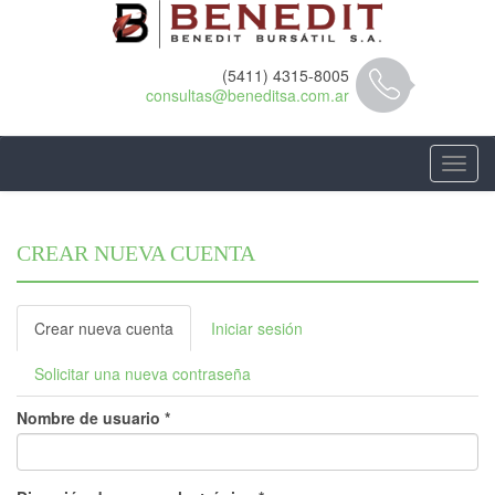
Pasar
al
contenido
principal
(5411) 4315-8005
consultas@beneditsa.com.ar
Toggl
navig
CREAR NUEVA CUENTA
Solapas
Crear nueva cuenta
(solapa
Iniciar sesión
principales
activa)
Solicitar una nueva contraseña
Nombre de usuario
*