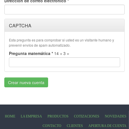
Dirección de correo electrónico
*
CAPTCHA
Esta pregunta es para comprobar si usted es un visitante humano y
prevenir envíos de spam automatizado.
Pregunta matemática
*
14 + 3 =
Crear nueva cuenta
HOME
LA EMPRESA
PRODUCTOS
COTIZACIONES
NOVEDADES
CONTACTO
CLIENTES
APERTURA DE CUENTA