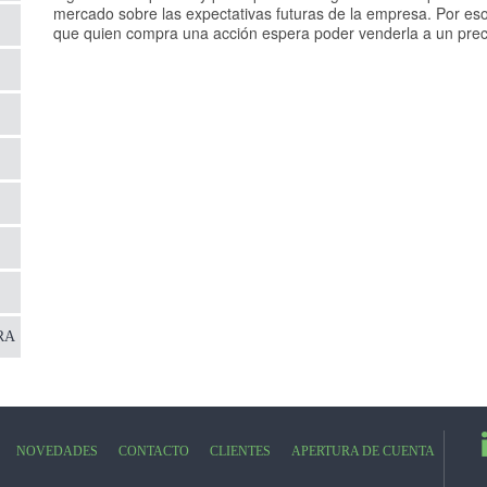
mercado sobre las expectativas futuras de la empresa. Por eso,
que quien compra una acción espera poder venderla a un preci
RA
NOVEDADES
CONTACTO
CLIENTES
APERTURA DE CUENTA